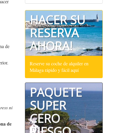
hacer
HACER SU
RESERVA
AHORA!
na de
rior.
Reserve su coche de alquiler en
Málaga rápido y fácil aquí
PAQUETE
SUPER
ress ni
CERO
ona de
RIESGO