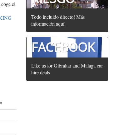
 coge el
Todo incluido directo! Más
KING
información aquí.
FACEBOOK
Like us for Gibraltar and Malaga car
hire deals
*